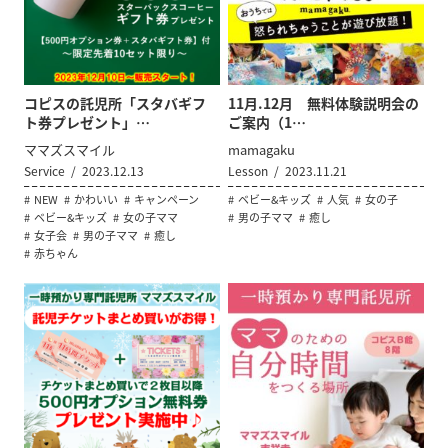
コピスの託児所「スタバギフ
11月.12月 無料体験説明会の
ト券プレゼント」…
ご案内（1…
ママズスマイル
mamagaku
Service
2023.12.13
Lesson
2023.11.21
NEW
かわいい
キャンペーン
ベビー&キッズ
人気
女の子
ベビー&キッズ
女の子ママ
男の子ママ
癒し
女子会
男の子ママ
癒し
赤ちゃん