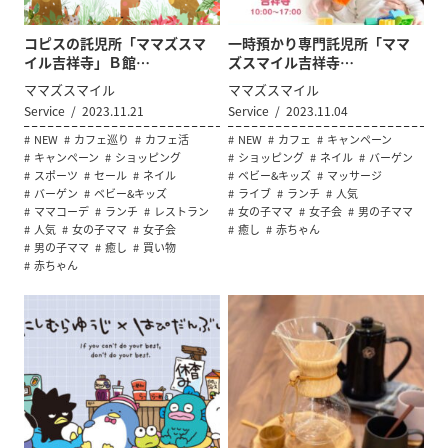
コピスの託児所「ママズスマ
一時預かり専門託児所「ママ
イル吉祥寺」Ｂ館…
ズスマイル吉祥寺…
ママズスマイル
ママズスマイル
Service
2023.11.21
Service
2023.11.04
NEW
カフェ巡り
カフェ活
NEW
カフェ
キャンペーン
キャンペーン
ショッピング
ショッピング
ネイル
バーゲン
スポーツ
セール
ネイル
ベビー&キッズ
マッサージ
バーゲン
ベビー&キッズ
ライブ
ランチ
人気
ママコーデ
ランチ
レストラン
女の子ママ
女子会
男の子ママ
人気
女の子ママ
女子会
癒し
赤ちゃん
男の子ママ
癒し
買い物
赤ちゃん