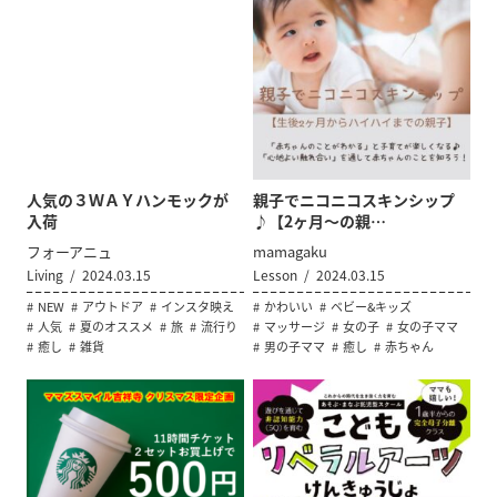
人気の３ＷＡＹハンモックが
親子でニコニコスキンシップ
入荷
♪【2ヶ月〜の親…
フォーアニュ
mamagaku
Living
2024.03.15
Lesson
2024.03.15
NEW
アウトドア
インスタ映え
かわいい
ベビー&キッズ
人気
夏のオススメ
旅
流行り
マッサージ
女の子
女の子ママ
癒し
雑貨
男の子ママ
癒し
赤ちゃん