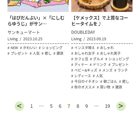
「はぴだんぶい」×「にしむ
【ケメックス】で上質なコー
らゆうじ」がサン…
ヒータイムを♪
サンキューマート
DOUBLEDAY
Living
2023.10.25
Living
2023.09.19
NEW
かわいい
ショッピング
インスタ映え
おしゃれ
プレゼント
人気
癒し
雑貨
おしゃれ女子
おしゃれ男子
カフェ活
グルメ
ショッピング
ディナー
ドリンク
プレゼント
ベビー&キッズ
メンズ
ランチ
レディース
人気
今日のイチオシ
朝ごはん
癒し
秋のオススメ
買い物
雑貨
1
…
5
6
7
8
9
…
19