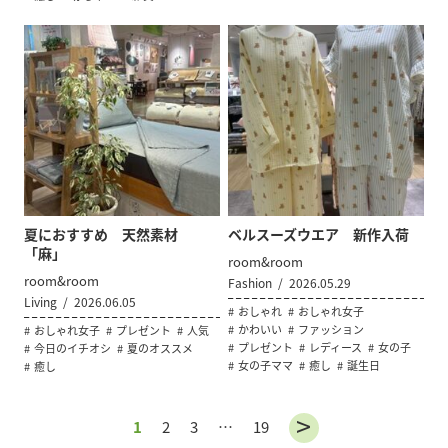
夏におすすめ 天然素材
ベルスーズウエア 新作入荷
「麻」
room&room
room&room
Fashion
2026.05.29
Living
2026.06.05
おしゃれ
おしゃれ女子
かわいい
ファッション
おしゃれ女子
プレゼント
人気
プレゼント
レディース
女の子
今日のイチオシ
夏のオススメ
女の子ママ
癒し
誕生日
癒し
1
2
3
…
19