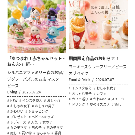
「あつまれ！赤ちゃんセット -
期間限定商品のお知らせ！
おんぷ-」新…
ヨーキーズクレープリー／ピース
シルバニアファミリー森のお家/
オブベイク
ジグソーパズルのお店 マスター
Food & Drink
2026.07.07
ピース
インスタ映え
おしゃれ女子
Living
2026.07.24
おしゃれ男子
カフェ
カフェ巡り
かわいい
スイーツ
NEW
インスタ映え
おしゃれ
ドリンク
夏のオススメ
癒し
おしゃれ女子
おしゃれ男子
かわいい
ショッピング
プレゼント
ベビー&キッズ
レディース
人気
女の子
女の子ママ
男の子
男の子ママ
癒し
買い物
赤ちゃん
雑貨