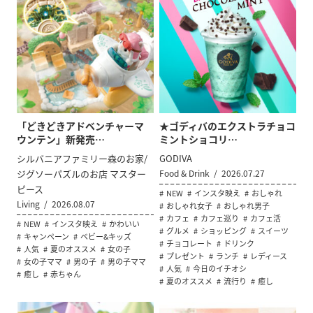
「どきどきアドベンチャーマ
★ゴディバのエクストラチョコ
ウンテン」新発売…
ミントショコリ…
シルバニアファミリー森のお家/
GODIVA
ジグソーパズルのお店 マスター
Food & Drink
2026.07.27
ピース
NEW
インスタ映え
おしゃれ
Living
2026.08.07
おしゃれ女子
おしゃれ男子
カフェ
カフェ巡り
カフェ活
NEW
インスタ映え
かわいい
グルメ
ショッピング
スイーツ
キャンペーン
ベビー&キッズ
チョコレート
ドリンク
人気
夏のオススメ
女の子
プレゼント
ランチ
レディース
女の子ママ
男の子
男の子ママ
人気
今日のイチオシ
癒し
赤ちゃん
夏のオススメ
流行り
癒し