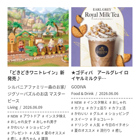
「どきどきワニトレイン」新
★ゴディバ アールグレイ ロ
発売♪
イヤルミルクテ…
シルバニアファミリー森のお家/
GODIVA
ジグソーパズルのお店 マスター
Food & Drink
2026.06.06
ピース
NEW
インスタ映え
おしゃれ
Living
2026.06.09
カフェ
カフェ巡り
カフェ活
かわいい
グルメ
ショッピング
NEW
アウトドア
インスタ映え
スイーツ
チョコレート
おしゃれ女子
おしゃれ男子
ドリンク
人気
今日のイチオシ
かわいい
ショッピング
夏のオススメ
流行り
癒し
プレゼント
人気
夏のオススメ
癒し
赤ちゃん
雑貨