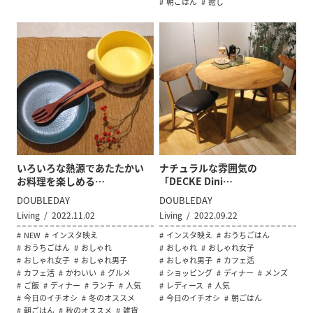
朝ごはん
癒し
いろいろな熱源であたたかい
ナチュラルな雰囲気の
お料理を楽しめる…
「DECKE Dini…
DOUBLEDAY
DOUBLEDAY
Living
2022.11.02
Living
2022.09.22
NEW
インスタ映え
インスタ映え
おうちごはん
おうちごはん
おしゃれ
おしゃれ
おしゃれ女子
おしゃれ女子
おしゃれ男子
おしゃれ男子
カフェ活
カフェ活
かわいい
グルメ
ショッピング
ディナー
メンズ
ご飯
ディナー
ランチ
人気
レディース
人気
今日のイチオシ
冬のオススメ
今日のイチオシ
朝ごはん
朝ごはん
秋のオススメ
雑貨