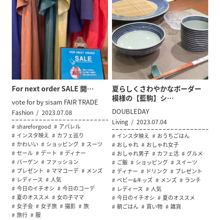
For next order SALE 開…
夏らしくさわやかなボーダー
模様の【藍駒】シ…
vote for by sisam FAIR TRADE
DOUBLEDAY
Fashion
2023.07.08
Living
2023.07.04
shareforgood
アパレル
インスタ映え
カフェ巡り
インスタ映え
おうちごはん
かわいい
ショッピング
スーツ
おしゃれ
おしゃれ女子
セール
デート
ディナー
おしゃれ男子
カフェ活
グルメ
バーゲン
ファッション
ご飯
ショッピング
スイーツ
プレゼント
ママコーデ
メンズ
ディナー
ドリンク
プレゼント
レディース
人気
ベビー&キッズ
メンズ
ランチ
今日のイチオシ
今日のコーデ
レディース
人気
夏のオススメ
女の子ママ
今日のイチオシ
夏のオススメ
女子会
女子旅
撮影
旅
朝ごはん
買い物
雑貨
旅行
服