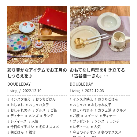
彩り豊かなアイテムでお正月の
おもてなし料理を引き立てる
しつらえを♪
「古谷浩一さん」…
DOUBLEDAY
DOUBLEDAY
Living
2022.12.10
Living
2022.12.03
インスタ映え
おうちごはん
インスタ映え
おうちごはん
おしゃれ
おしゃれ女子
おしゃれ
おしゃれ女子
おしゃれ男子
グルメ
ご飯
おしゃれ男子
カフェ活
グルメ
ディナー
メンズ
ランチ
ご飯
スイーツ
ディナー
レディース
人気
プレゼント
メンズ
ランチ
今日のイチオシ
冬のオススメ
レディース
人気
朝ごはん
雑貨
今日のイチオシ
冬のオススメ