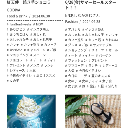
紅天使 焼き芋ショコラ
6/28(金)サマーセールスター
ト！！
GODIVA
ENあしながおじさん
Food & Drink
2024.06.30
Fashion
2024.06.28
fun!fun!weeks
NEW
ありがとう
インスタ映え
アパレル
インスタ映え
おうちごはん
おしゃれ
おしゃれ
おしゃれ女子
カフェ
おしゃれ女子
おしゃれ男子
カフェ巡り
カフェ活
かわいい
カフェ
カフェ巡り
カフェ活
グルメ
ご飯
サステナブル
かわいい
キャンペーン
ご飯
ショッピング
スイーツ
セール
ショッピング
スイーツ
デート
ディナー
バーゲン
チョコレート
デート
ディナー
ファッション
プレゼント
プレゼント
メンズ
ランチ
ママコーデ
ランチ
レディース
レディース
人気
人気
今日のイチオシ
今日のイチオシ
夏のオススメ
今日のコーデ
夏のオススメ
女の子
女の子
女の子ママ
女子会
女子旅
旅
旅行
服
流行り