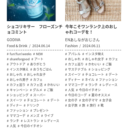
ショコリキサー フローズンチ
今年こそワンランク上のおし
ョコミント
ゃれコーデを！
GODIVA
ENあしながおじさん
Food & Drink
2024.06.14
Fashion
2024.06.11
fun!fun!weeks
NEW
アパレル
インスタ映え
shareforgood
アート
おしゃれ
おしゃれ女子
カフェ
アウトドア
ありがとう
カフェ巡り
かわいい
ご飯
インスタ映え
おうちごはん
サステナブル
ショッピング
おしゃれ
おしゃれ女子
スイーツ
チョコレート
デート
おしゃれ男子
カフェ
ディナー
ネイル
ファッション
カフェ巡り
カフェ活
かわいい
ママコーデ
ランチ
レディース
キャンペーン
グルメ
ご飯
人気
今日のイチオシ
ショッピング
スーパー
今日のコーデ
夏のオススメ
スイーツ
チョコレート
デート
女の子
女の子ママ
女子会
ディナー
ドリンク
女子旅
旅
旅行
靴
ファッション
プレゼント
ママコーデ
メンズ
ライブ
ランチ
レストラン
レディース
人気
今日のイチオシ