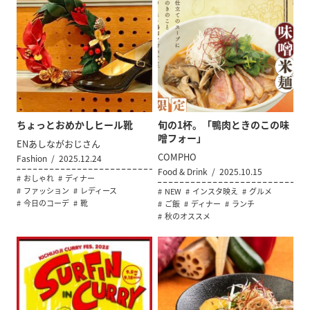
ちょっとおめかしヒール靴
旬の1杯。「鴨肉ときのこの味
噌フォー」
ENあしながおじさん
COMPHO
Fashion
2025.12.24
Food & Drink
2025.10.15
おしゃれ
ディナー
ファッション
レディース
NEW
インスタ映え
グルメ
今日のコーデ
靴
ご飯
ディナー
ランチ
秋のオススメ