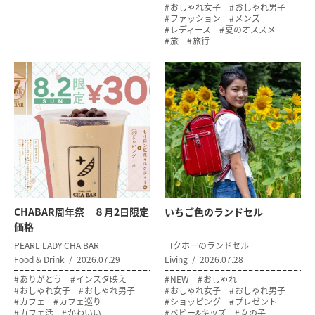
おしゃれ女子
おしゃれ男子
ファッション
メンズ
レディース
夏のオススメ
旅
旅行
CHABAR周年祭 ８月2日限定
いちご色のランドセル
価格
PEARL LADY CHA BAR
コクホーのランドセル
Food & Drink
2026.07.29
Living
2026.07.28
ありがとう
インスタ映え
NEW
おしゃれ
おしゃれ女子
おしゃれ男子
おしゃれ女子
おしゃれ男子
カフェ
カフェ巡り
ショッピング
プレゼント
カフェ活
かわいい
ベビー&キッズ
女の子