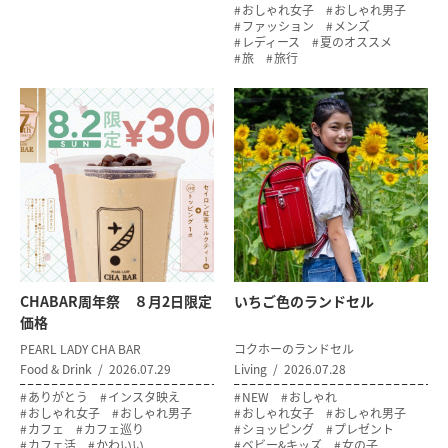
おしゃれ女子
おしゃれ男子
ファッション
メンズ
レディース
夏のオススメ
旅
旅行
CHABAR周年祭 ８月2日限定
いちご色のランドセル
価格
PEARL LADY CHA BAR
コクホーのランドセル
Food & Drink
2026.07.29
Living
2026.07.28
ありがとう
インスタ映え
NEW
おしゃれ
おしゃれ女子
おしゃれ男子
おしゃれ女子
おしゃれ男子
カフェ
カフェ巡り
ショッピング
プレゼント
カフェ活
かわいい
ベビー&キッズ
女の子