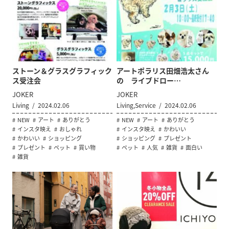
ストーン＆グラスグラフィック
アートポラリス田畑浩太さん
ス受注会
の ライブドロー…
JOKER
JOKER
Living
2024.02.06
Living,Service
2024.02.06
NEW
アート
ありがとう
NEW
アート
ありがとう
インスタ映え
おしゃれ
インスタ映え
かわいい
かわいい
ショッピング
ショッピング
プレゼント
プレゼント
ペット
買い物
ペット
人気
雑貨
面白い
雑貨