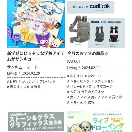
新学期にピッタリな学校アイテ
今月のおすすめ商品☆
ムがサンキュー…
KATOJI
サンキューマート
Living
2024.02.11
Living
2024.02.29
おしゃれ
かわいい
ショッピング
ファッション
NEW
かわいい
プレゼント
ベビー&キッズ
ママコーデ
春のオススメ
雑貨
人気
今日のイチオシ
女の子ママ
男の子ママ
買い物
赤ちゃん
雑貨