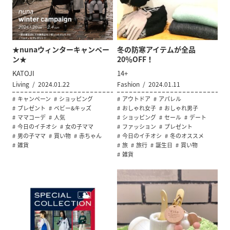
★nunaウィンターキャンペー
冬の防寒アイテムが全品
ン★
20％OFF！
KATOJI
14+
Living
2024.01.22
Fashion
2024.01.11
キャンペーン
ショッピング
アウトドア
アパレル
プレゼント
ベビー&キッズ
おしゃれ女子
おしゃれ男子
ママコーデ
人気
ショッピング
セール
デート
今日のイチオシ
女の子ママ
ファッション
プレゼント
男の子ママ
買い物
赤ちゃん
今日のイチオシ
冬のオススメ
雑貨
旅
旅行
誕生日
買い物
雑貨