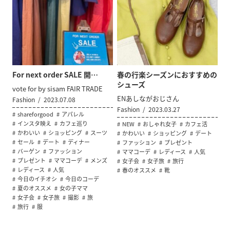
For next order SALE 開…
春の行楽シーズンにおすすめの
シューズ
vote for by sisam FAIR TRADE
ENあしながおじさん
Fashion
2023.07.08
Fashion
2023.03.27
shareforgood
アパレル
インスタ映え
カフェ巡り
NEW
おしゃれ女子
カフェ活
かわいい
ショッピング
スーツ
かわいい
ショッピング
デート
セール
デート
ディナー
ファッション
プレゼント
バーゲン
ファッション
ママコーデ
レディース
人気
プレゼント
ママコーデ
メンズ
女子会
女子旅
旅行
レディース
人気
春のオススメ
靴
今日のイチオシ
今日のコーデ
夏のオススメ
女の子ママ
女子会
女子旅
撮影
旅
旅行
服