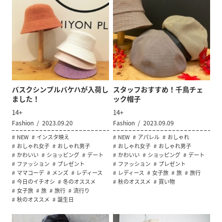
バスクシンプルバケハが入荷し
スタッフおすすめ！千鳥チェ
ました！
ック帽子
14+
14+
Fashion
2023.09.20
Fashion
2023.09.09
NEW
インスタ映え
NEW
アパレル
おしゃれ
おしゃれ女子
おしゃれ男子
おしゃれ女子
おしゃれ男子
かわいい
ショッピング
デート
かわいい
ショッピング
デート
ファッション
プレゼント
ファッション
プレゼント
ママコーデ
メンズ
レディース
レディース
女子旅
旅
旅行
今日のイチオシ
冬のオススメ
秋のオススメ
買い物
女子旅
旅
旅行
流行り
秋のオススメ
誕生日