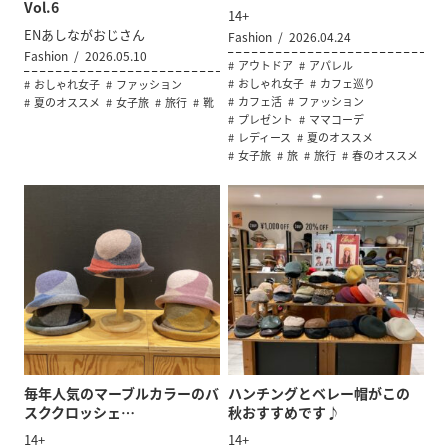
Vol.6
14+
ENあしながおじさん
Fashion
2026.04.24
Fashion
2026.05.10
アウトドア
アパレル
おしゃれ女子
カフェ巡り
おしゃれ女子
ファッション
カフェ活
ファッション
夏のオススメ
女子旅
旅行
靴
プレゼント
ママコーデ
レディース
夏のオススメ
女子旅
旅
旅行
春のオススメ
毎年人気のマーブルカラーのバ
ハンチングとベレー帽がこの
スククロッシェ…
秋おすすめです♪
14+
14+