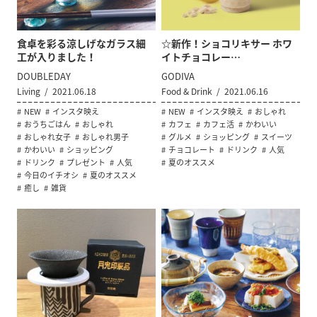
食卓を彩る涼しげなガラス細
☆新作！ショコリキサー ホワ
工が入りました！
イトチョコレー…
DOUBLEDAY
GODIVA
Living
2021.06.18
Food & Drink
2021.06.16
NEW
インスタ映え
NEW
インスタ映え
おしゃれ
おうちごはん
おしゃれ
カフェ
カフェ活
かわいい
おしゃれ女子
おしゃれ男子
グルメ
ショッピング
スイーツ
かわいい
ショッピング
チョコレート
ドリンク
人気
ドリンク
プレゼント
人気
夏のオススメ
今日のイチオシ
夏のオススメ
癒し
雑貨