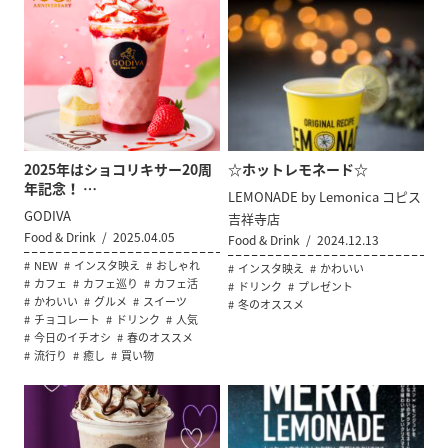
2025年はショコリキサー20周
☆ホットレモネード☆
年記念！ …
LEMONADE by Lemonica コピス
GODIVA
吉祥寺店
Food & Drink
2025.04.05
Food & Drink
2024.12.13
NEW
インスタ映え
おしゃれ
インスタ映え
かわいい
カフェ
カフェ巡り
カフェ活
ドリンク
プレゼント
かわいい
グルメ
スイーツ
冬のオススメ
チョコレート
ドリンク
人気
今日のイチオシ
春のオススメ
流行り
癒し
買い物