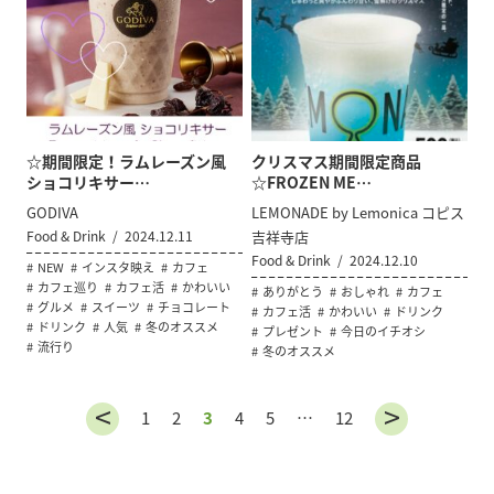
☆期間限定！ラムレーズン風
クリスマス期間限定商品
ショコリキサー…
☆FROZEN ME…
GODIVA
LEMONADE by Lemonica コピス
Food & Drink
2024.12.11
吉祥寺店
Food & Drink
2024.12.10
NEW
インスタ映え
カフェ
カフェ巡り
カフェ活
かわいい
ありがとう
おしゃれ
カフェ
グルメ
スイーツ
チョコレート
カフェ活
かわいい
ドリンク
ドリンク
人気
冬のオススメ
プレゼント
今日のイチオシ
流行り
冬のオススメ
1
2
3
4
5
…
12