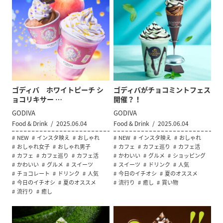
ゴディバ ホワイトピーチ シ
ゴディバがチョコミントフェス
ョコリキサー …
開催？！
GODIVA
GODIVA
Food & Drink
2025.06.04
Food & Drink
2025.06.04
NEW
インスタ映え
おしゃれ
NEW
インスタ映え
おしゃれ
おしゃれ女子
おしゃれ男子
カフェ
カフェ巡り
カフェ活
カフェ
カフェ巡り
カフェ活
かわいい
グルメ
ショッピング
かわいい
グルメ
スイーツ
スイーツ
ドリンク
人気
チョコレート
ドリンク
人気
今日のイチオシ
夏のオススメ
今日のイチオシ
夏のオススメ
流行り
癒し
買い物
流行り
癒し