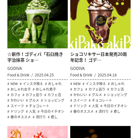
☆新作！ゴディバ「石臼挽き
ショコリキサー日本発売20周
宇治抹茶 ショ…
年記念！ ゴデ…
GODIVA
GODIVA
Food & Drink
2025.04.25
Food & Drink
2025.04.18
NEW
インスタ映え
おしゃれ
NEW
インスタ映え
おしゃれ
おしゃれ女子
おしゃれ男子
カフェ
カフェ巡り
カフェ活
カフェ
カフェ巡り
カフェ活
かわいい
グルメ
ショッピング
かわいい
グルメ
ショッピング
スイーツ
チョコレート
スイーツ
チョコレート
ドリンク
人気
今日のイチオシ
ドリンク
人気
今日のイチオシ
春のオススメ
流行り
癒し
春のオススメ
流行り
癒し