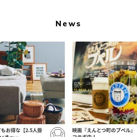
News
もお得な【2.5人掛
映画『えんとつ町のプペル』
ァ+オッ…
コラボ中！