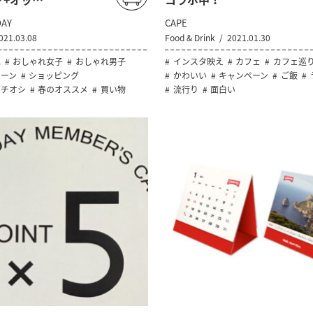
AY
CAPE
021.03.08
Food & Drink
2021.01.30
れ
おしゃれ女子
おしゃれ男子
インスタ映え
カフェ
カフェ巡
ーン
ショッピング
かわいい
キャンペーン
ご飯
イチオシ
春のオススメ
買い物
流行り
面白い