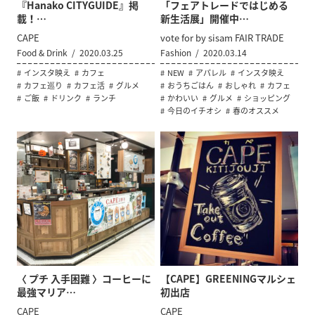
『Hanako CITYGUIDE』掲
「フェアトレードではじめる
載！…
新生活展」開催中…
CAPE
vote for by sisam FAIR TRADE
Food & Drink
2020.03.25
Fashion
2020.03.14
インスタ映え
カフェ
NEW
アパレル
インスタ映え
カフェ巡り
カフェ活
グルメ
おうちごはん
おしゃれ
カフェ
ご飯
ドリンク
ランチ
かわいい
グルメ
ショッピング
今日のイチオシ
春のオススメ
〈 プチ 入手困難 〉コーヒーに
【CAPE】GREENINGマルシェ
最強マリア…
初出店
CAPE
CAPE