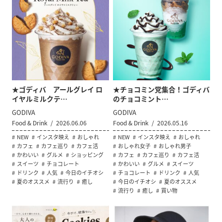
★ゴディバ アールグレイ ロ
★チョコミン党集合！ゴディバ
イヤルミルクテ…
のチョコミント…
GODIVA
GODIVA
Food & Drink
2026.06.06
Food & Drink
2026.05.16
NEW
インスタ映え
おしゃれ
NEW
インスタ映え
おしゃれ
カフェ
カフェ巡り
カフェ活
おしゃれ女子
おしゃれ男子
かわいい
グルメ
ショッピング
カフェ
カフェ巡り
カフェ活
スイーツ
チョコレート
かわいい
グルメ
スイーツ
ドリンク
人気
今日のイチオシ
チョコレート
ドリンク
人気
夏のオススメ
流行り
癒し
今日のイチオシ
夏のオススメ
流行り
癒し
買い物