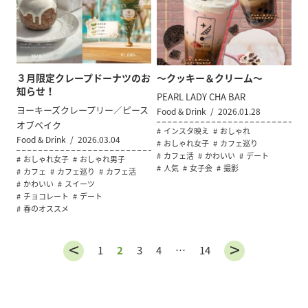
３月限定クレープドーナツのお
～クッキー＆クリーム～
知らせ！
PEARL LADY CHA BAR
ヨーキーズクレープリー／ピース
Food & Drink
2026.01.28
オブベイク
インスタ映え
おしゃれ
Food & Drink
2026.03.04
おしゃれ女子
カフェ巡り
カフェ活
かわいい
デート
おしゃれ女子
おしゃれ男子
人気
女子会
撮影
カフェ
カフェ巡り
カフェ活
かわいい
スイーツ
チョコレート
デート
春のオススメ
1
2
3
4
…
14