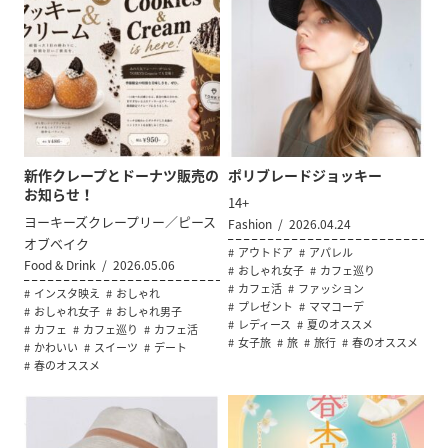
新作クレープとドーナツ販売の
ポリブレードジョッキー
お知らせ！
14+
ヨーキーズクレープリー／ピース
Fashion
2026.04.24
オブベイク
アウトドア
アパレル
Food & Drink
2026.05.06
おしゃれ女子
カフェ巡り
カフェ活
ファッション
インスタ映え
おしゃれ
プレゼント
ママコーデ
おしゃれ女子
おしゃれ男子
レディース
夏のオススメ
カフェ
カフェ巡り
カフェ活
女子旅
旅
旅行
春のオススメ
かわいい
スイーツ
デート
春のオススメ