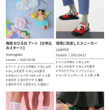
梅雨 おひるね アート【お申込
環境に配慮したスニーカー
みスタート】
CAMPER
mamagaku
Fashion
2022.04.27
Lesson
2022.04.28
インスタ映え
おしゃれ
おしゃれ女子
おしゃれ男子
アート
インスタ映え
おしゃれ
サステナブル
ファッション
おしゃれ女子
おしゃれ男子
メンズ
レディース
人気
靴
かわいい
ベビー&キッズ
人気
女の子
女の子ママ
撮影
男の子ママ
赤ちゃん
面白い