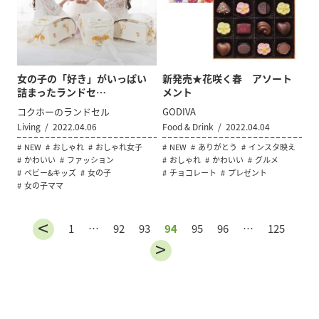
女の子の「好き」がいっぱい
新発売★花咲く春 アソート
詰まったランドセ…
メント
コクホーのランドセル
GODIVA
Living
2022.04.06
Food & Drink
2022.04.04
NEW
おしゃれ
おしゃれ女子
NEW
ありがとう
インスタ映え
かわいい
ファッション
おしゃれ
かわいい
グルメ
ベビー&キッズ
女の子
チョコレート
プレゼント
女の子ママ
1
…
92
93
94
95
96
…
125