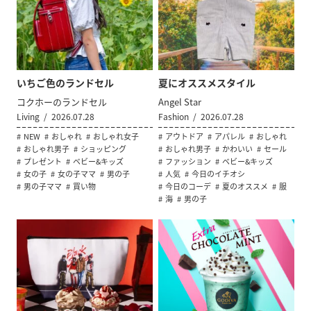
いちご色のランドセル
夏にオススメスタイル
コクホーのランドセル
Angel Star
Living
2026.07.28
Fashion
2026.07.28
NEW
おしゃれ
おしゃれ女子
アウトドア
アパレル
おしゃれ
おしゃれ男子
ショッピング
おしゃれ男子
かわいい
セール
プレゼント
ベビー&キッズ
ファッション
ベビー&キッズ
女の子
女の子ママ
男の子
人気
今日のイチオシ
男の子ママ
買い物
今日のコーデ
夏のオススメ
服
海
男の子