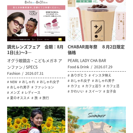
調光レンズフェア 会期：8月
CHABAR周年祭 ８月2日限定
1日(土)～3…
価格
オグラ眼鏡店・こどもメガネ ア
PEARL LADY CHA BAR
ンファン / SPECS
Food & Drink
2026.07.29
Fashion
2026.07.31
ありがとう
インスタ映え
おしゃれ女子
おしゃれ男子
NEW
おしゃれ
おしゃれ女子
カフェ
カフェ巡り
カフェ活
おしゃれ男子
ファッション
かわいい
スイーツ
女子会
メンズ
レディース
夏のオススメ
旅
旅行