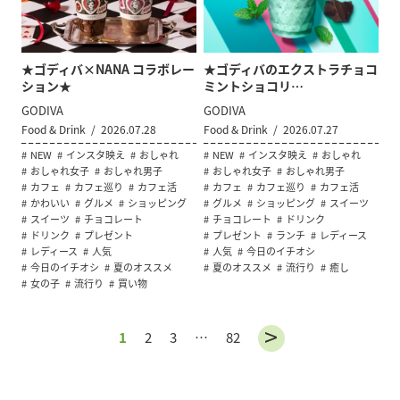
★ゴディバ×NANA コラボレー
★ゴディバのエクストラチョコ
ション★
ミントショコリ…
GODIVA
GODIVA
Food & Drink
2026.07.28
Food & Drink
2026.07.27
NEW
インスタ映え
おしゃれ
NEW
インスタ映え
おしゃれ
おしゃれ女子
おしゃれ男子
おしゃれ女子
おしゃれ男子
カフェ
カフェ巡り
カフェ活
カフェ
カフェ巡り
カフェ活
かわいい
グルメ
ショッピング
グルメ
ショッピング
スイーツ
スイーツ
チョコレート
チョコレート
ドリンク
ドリンク
プレゼント
プレゼント
ランチ
レディース
レディース
人気
人気
今日のイチオシ
今日のイチオシ
夏のオススメ
夏のオススメ
流行り
癒し
女の子
流行り
買い物
1
2
3
…
82