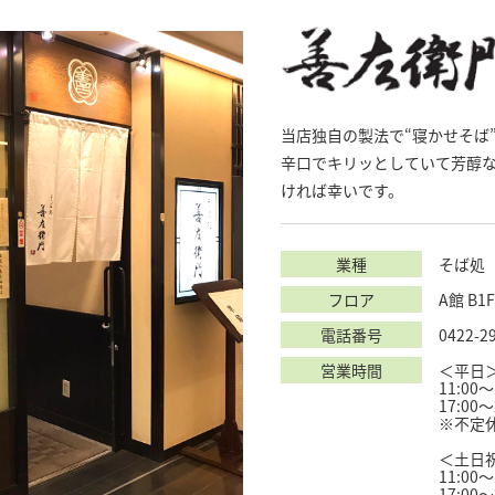
当店独自の製法で“寝かせそば
辛口でキリッとしていて芳醇
ければ幸いです。
業種
そば処
フロア
A館 B1F
電話番号
0422-2
営業時間
＜平日
11:00～
17:00～
※不定
＜土日
11:00～
17:00～