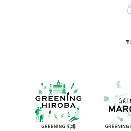
雨
GREENING 広場
GREENING