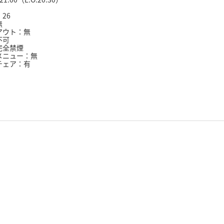
26
無
アウト：無
不可
完全禁煙
メニュー：無
チェア：有