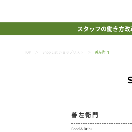
スタッフの働き方改
TOP
Shop List ショップリスト
善左衛門
善左衛門
Food & Drink