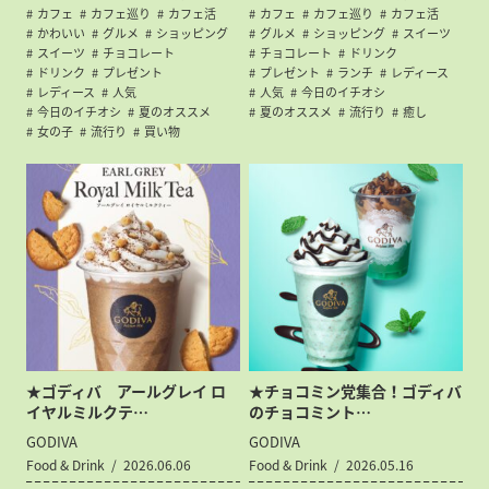
カフェ
カフェ巡り
カフェ活
カフェ
カフェ巡り
カフェ活
かわいい
グルメ
ショッピング
グルメ
ショッピング
スイーツ
スイーツ
チョコレート
チョコレート
ドリンク
ドリンク
プレゼント
プレゼント
ランチ
レディース
レディース
人気
人気
今日のイチオシ
今日のイチオシ
夏のオススメ
夏のオススメ
流行り
癒し
女の子
流行り
買い物
★ゴディバ アールグレイ ロ
★チョコミン党集合！ゴディバ
イヤルミルクテ…
のチョコミント…
GODIVA
GODIVA
Food & Drink
2026.06.06
Food & Drink
2026.05.16