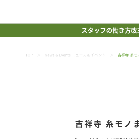
スタッフの働き方改
TOP
News & Events ニュース & イベント
吉祥寺 糸
吉祥寺 糸モノ