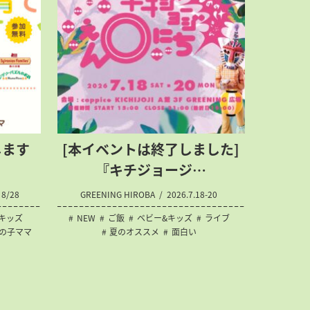
します
[本イベントは終了しました]
『キチジョージ…
8/28
GREENING HIROBA
2026.7.18-20
キッズ
NEW
ご飯
ベビー&キッズ
ライブ
の子ママ
夏のオススメ
面白い