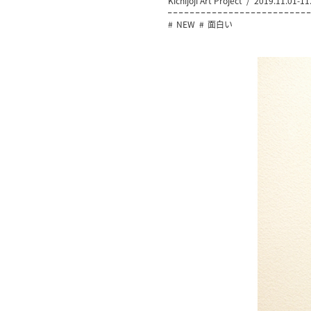
Kichijoji Art Project
2019.11.01-11
NEW
面白い