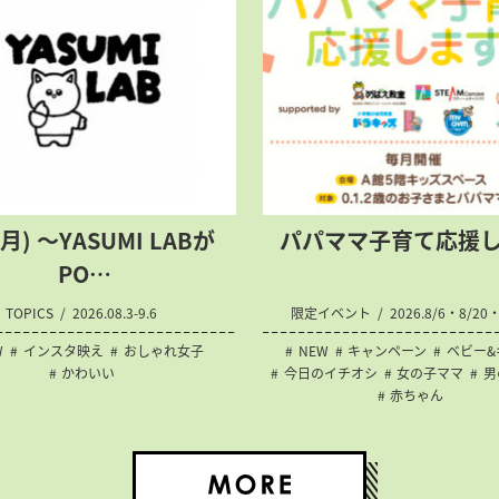
(月) 〜YASUMI LABが
パパママ子育て応援
PO…
TOPICS
2026.08.3-9.6
限定イベント
2026.8/6・8/20・
W
インスタ映え
おしゃれ女子
NEW
キャンペーン
ベビー&
かわいい
今日のイチオシ
女の子ママ
男
赤ちゃん