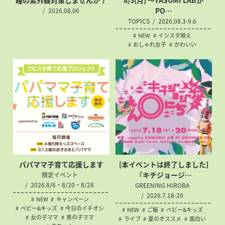
瞳の紫外線対策
しませんか？
8/3(月) 〜YASUMI LABが
PO…
2026.08.06
TOPICS
2026.08.3-9.6
NEW
インスタ映え
おしゃれ女子
かわいい
パパママ子育て応援します
[本イベントは終了しました]
『キチジョージ…
限定イベント
2026.8/6・8/20・8/28
GREENING HIROBA
2026.7.18-20
NEW
キャンペーン
ベビー&キッズ
今日のイチオシ
NEW
ご飯
ベビー&キッズ
女の子ママ
男の子ママ
ライブ
夏のオススメ
面白い