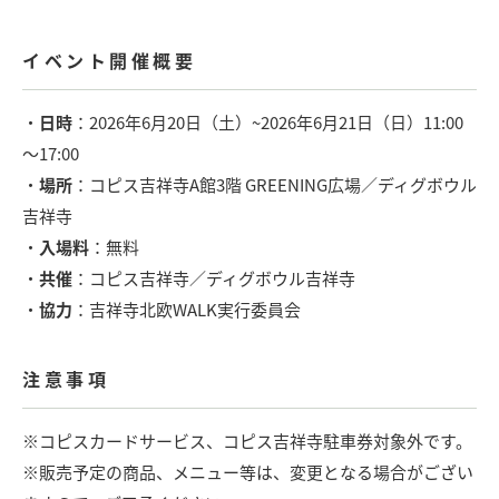
イベント開催概要
・
日時
：2026年6月20日（土）~2026年6月21日（日）11:00
～17:00
・
場所
：コピス吉祥寺A館3階 GREENING広場／ディグボウル
吉祥寺
・
入場料
：無料
・
共催
：コピス吉祥寺／ディグボウル吉祥寺
・
協力
：吉祥寺北欧WALK実行委員会
注意事項
※コピスカードサービス、コピス吉祥寺駐車券対象外です。
※販売予定の商品、メニュー等は、変更となる場合がござい