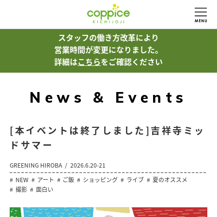
スタッフの働き方改革により
営業時間が変更になりました。
詳細は
こちら
をご確認ください
News & Events
[本イベントは終了しました]吉祥寺ミッ
ドサマー
GREENING HIROBA
2026.6.20-21
NEW
アート
ご飯
ショッピング
ライブ
夏のオススメ
撮影
面白い