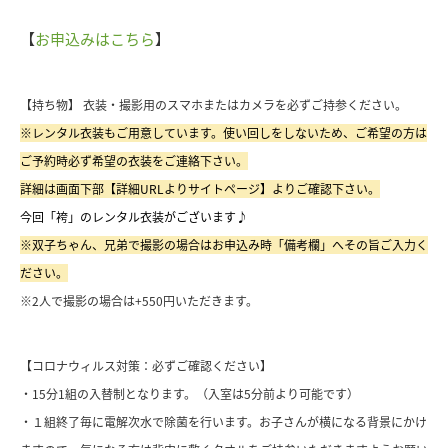
【
お申込みはこちら
】
【持ち物】 衣装・撮影用のスマホまたはカメラを必ずご持参ください。
※レンタル衣装もご用意しています。使い回しをしないため、ご希望の方は
ご予約時必ず希望の衣装をご連絡下さい。
詳細は画面下部【詳細URLよりサイトページ】よりご確認下さい。
今回「袴」のレンタル衣装がございます♪
※双子ちゃん、兄弟で撮影の場合はお申込み時「備考欄」へその旨ご入力く
ださい。
※2人で撮影の場合は+550円いただきます。
【コロナウィルス対策：必ずご確認ください】
・15分1組の入替制となります。（
入室は5分前より可能です）
・１組終了毎に電解次水で除菌を行います。お子さんが横になる背景にかけ