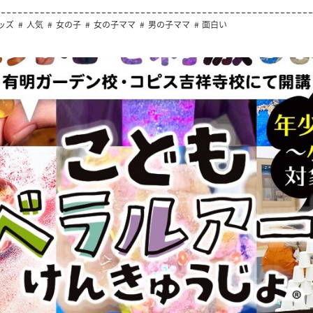
ッズ
人気
女の子
女の子ママ
男の子ママ
面白い