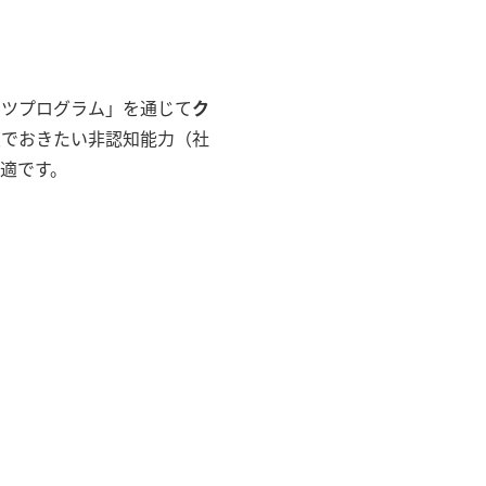
ーツプログラム」を通じて
ク
生でおきたい非認知能力（社
適です。