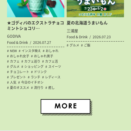
★ゴディバのエクストラチョコ
夏の北海道うまいもん
ミントショコリ…
三浦屋
GODIVA
Food & Drink
2026.07.23
Food & Drink
2026.07.27
グルメ
ご飯
NEW
インスタ映え
おしゃれ
おしゃれ女子
おしゃれ男子
カフェ
カフェ巡り
カフェ活
グルメ
ショッピング
スイーツ
チョコレート
ドリンク
プレゼント
ランチ
レディース
人気
今日のイチオシ
夏のオススメ
流行り
癒し