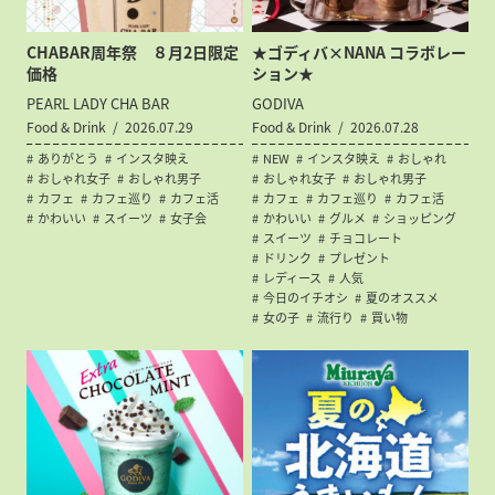
CHABAR周年祭 ８月2日限定
★ゴディバ×NANA コラボレー
価格
ション★
PEARL LADY CHA BAR
GODIVA
Food & Drink
2026.07.29
Food & Drink
2026.07.28
ありがとう
インスタ映え
NEW
インスタ映え
おしゃれ
おしゃれ女子
おしゃれ男子
おしゃれ女子
おしゃれ男子
カフェ
カフェ巡り
カフェ活
カフェ
カフェ巡り
カフェ活
かわいい
スイーツ
女子会
かわいい
グルメ
ショッピング
スイーツ
チョコレート
ドリンク
プレゼント
レディース
人気
今日のイチオシ
夏のオススメ
女の子
流行り
買い物