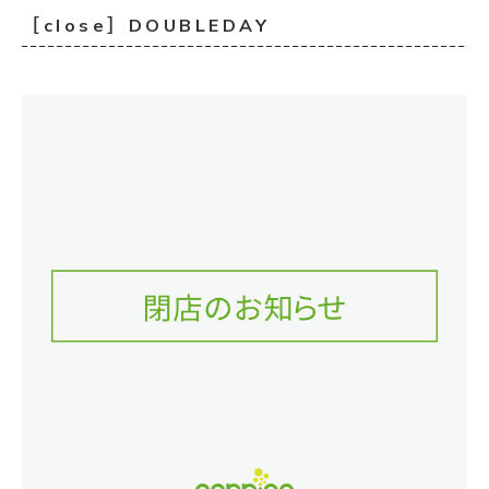
［close］DOUBLEDAY