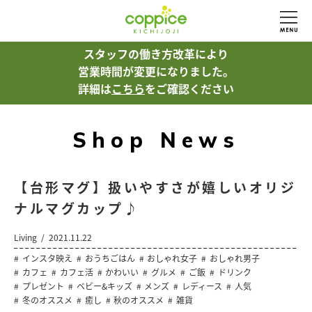
スタッフの働き方改革により
営業時間が変更になりました。
詳細は
こちら
をご確認ください
Shop News
【台形マグ】扱いやすさが嬉しいオリジ
ナルマグカップ♪
Living
2021.11.22
インスタ映え
おうちごはん
おしゃれ女子
おしゃれ男子
カフェ
カフェ活
かわいい
グルメ
ご飯
ドリンク
プレゼント
ベビー&キッズ
メンズ
レディース
人気
冬のオススメ
癒し
秋のオススメ
雑貨