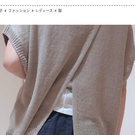
子
ファッション
レディース
服