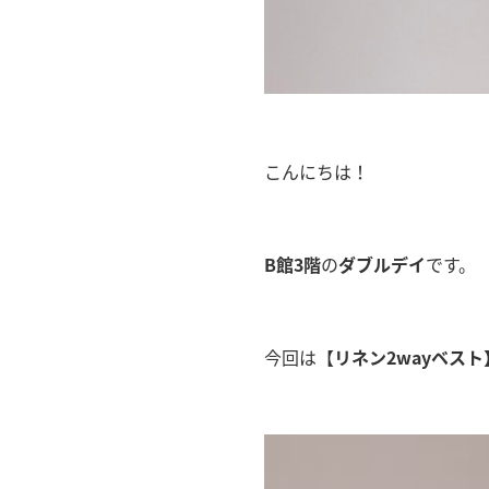
こんにちは！
B館3階
の
ダブルデイ
です。
今回は【
リネン2wayベスト