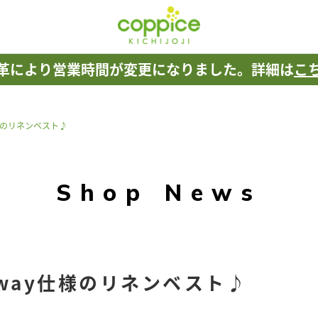
革により
営業時間が変更になりました。
詳細は
こ
様のリネンベスト♪
Shop News
way仕様のリネンベスト♪