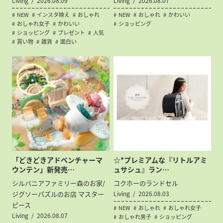
Living
2026.08.09
Living
2026.08.07
NEW
インスタ映え
おしゃれ
NEW
おしゃれ
かわいい
おしゃれ女子
かわいい
ショッピング
ショッピング
プレゼント
人気
買い物
雑貨
面白い
「どきどきアドベンチャーマ
☆*プレミアムな『リトルアミ
ウンテン」新発売…
ュサシュ』ラン…
シルバニアファミリー森のお家/
コクホーのランドセル
ジグソーパズルのお店 マスター
Living
2026.08.03
ピース
NEW
おしゃれ
おしゃれ女子
Living
2026.08.07
おしゃれ男子
ショッピング