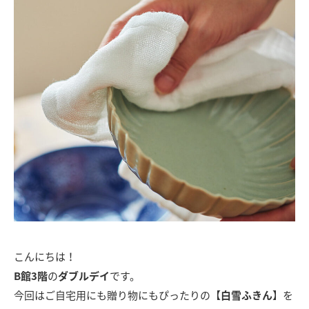
こんにちは！
B館3階
の
ダブルデイ
です。
今回はご自宅用にも贈り物にもぴったりの【
白雪ふきん
】を