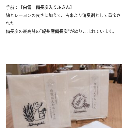
手前：【
白雪 備長炭入りふきん
】
綿とレーヨンの良さに加えて、古来より
消臭剤
として重宝さ
れた
備長炭の最高峰の“
紀州産備長炭
”が練りこまれています。