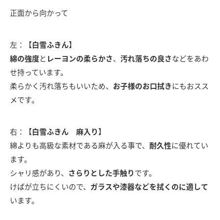
正面から向かって
左：【
白雪ふきん
】
綿の強度
と
レーヨンの柔らかさ
、
汚れ落ちの良さ
などをあわ
せ持っています。
柔らかく汚れ落ちもいいため、
お子様のお口拭き
にもおスス
メです。
右：【
白雪ふきん 麻入り
】
綿よりも高級な素材である麻が入る事で、
耐久性
に優れてい
ます。
シャリ感があり、
さらりとした手触り
です。
けばが立ちにくいので、
ガラスや漆器などを拭くのに適して
います。