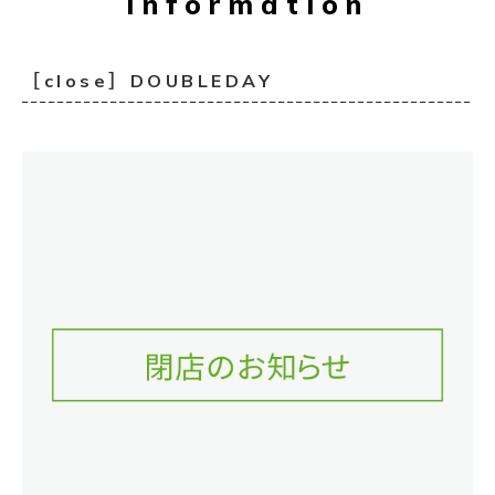
Information
［close］DOUBLEDAY