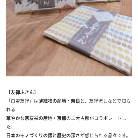
【
友禅ふきん
】
「白雪友禅」は
薄織物の産地・奈良
と、友禅流しなどで知ら
れる
華やかな京友禅の産地・京都
の二大古都がコラボレートし
た、
日本のモノづくりの懐と歴史の深さ
が感じられる品々です。