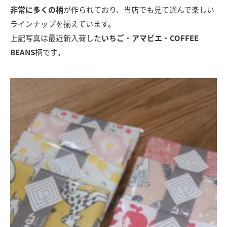
非常に多くの柄
が作られており、当店でも見て選んで楽しい
ラインナップを揃えています。
上記写真は最近新入荷した
いちご
・
アマビエ
・
COFFEE
BEANS
柄です。