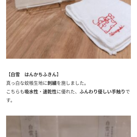
【
白雪 はんかちふきん
】
真っ白な蚊帳生地に
刺繍
を施しました。
こちらも
吸水性
・
速乾性
に優れた、
ふんわり優しい手触り
で
す。