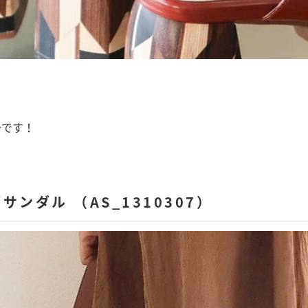
介です！
。
ンダル （AS_1310307）