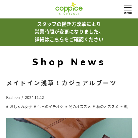
スタッフの働き方改革により
営業時間が変更になりました。
詳細は
こちら
をご確認ください
Shop News
メイドイン浅草！カジュアルブーツ
Fashion
2024.11.12
おしゃれ女子
今日のイチオシ
冬のオススメ
秋のオススメ
靴