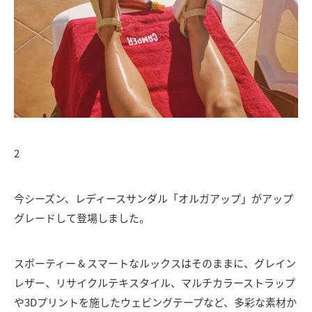
2
今シーズン、レディースサンダル
「オルガアップ」がアップ
グレード
して登場しました。
スポーティー
&
スマート
なルックスはそのままに、
グレイン
レザー、
リサイクルテキスタイル、マルチカラーストラップ
や
3Dプリントを施し
たウェビングテープ
など、多彩な素材
か