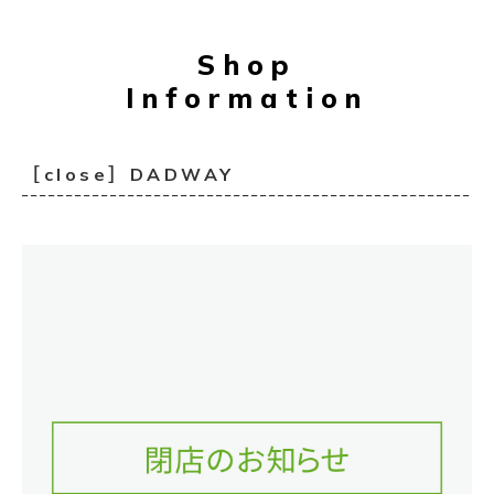
Shop
Information
［close］DADWAY