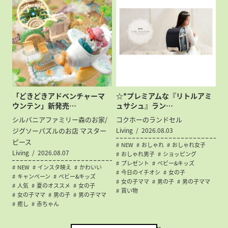
「どきどきアドベンチャーマ
☆*プレミアムな『リトルアミ
ウンテン」新発売…
ュサシュ』ラン…
シルバニアファミリー森のお家/
コクホーのランドセル
ジグソーパズルのお店 マスター
Living
2026.08.03
ピース
NEW
おしゃれ
おしゃれ女子
Living
2026.08.07
おしゃれ男子
ショッピング
プレゼント
ベビー&キッズ
NEW
インスタ映え
かわいい
今日のイチオシ
女の子
キャンペーン
ベビー&キッズ
女の子ママ
男の子
男の子ママ
人気
夏のオススメ
女の子
買い物
女の子ママ
男の子
男の子ママ
癒し
赤ちゃん