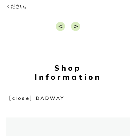
ください。
Shop
Information
［close］DADWAY