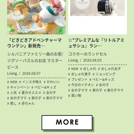
「どきどきアドベンチャーマ
☆*プレミアムな『リトルアミ
ウンテン」新発売…
ュサシュ』ラン…
シルバニアファミリー森のお家/
コクホーのランドセル
ジグソーパズルのお店 マスター
Living
2026.08.03
ピース
NEW
おしゃれ
おしゃれ女子
Living
2026.08.07
おしゃれ男子
ショッピング
プレゼント
ベビー&キッズ
NEW
インスタ映え
かわいい
今日のイチオシ
女の子
キャンペーン
ベビー&キッズ
女の子ママ
男の子
男の子ママ
人気
夏のオススメ
女の子
買い物
女の子ママ
男の子
男の子ママ
癒し
赤ちゃん