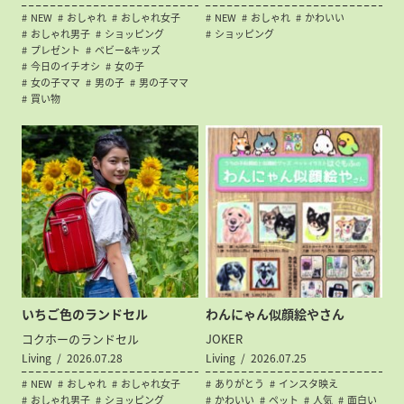
NEW
おしゃれ
おしゃれ女子
NEW
おしゃれ
かわいい
おしゃれ男子
ショッピング
ショッピング
プレゼント
ベビー&キッズ
今日のイチオシ
女の子
女の子ママ
男の子
男の子ママ
買い物
いちご色のランドセル
わんにゃん似顔絵やさん
コクホーのランドセル
JOKER
Living
2026.07.28
Living
2026.07.25
NEW
おしゃれ
おしゃれ女子
ありがとう
インスタ映え
おしゃれ男子
ショッピング
かわいい
ペット
人気
面白い