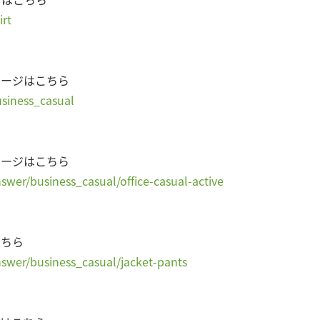
irt
ページはこちら
usiness_casual
ページはこちら
nswer/business_casual/office-casual-active
こちら
nswer/business_casual/jacket-pants