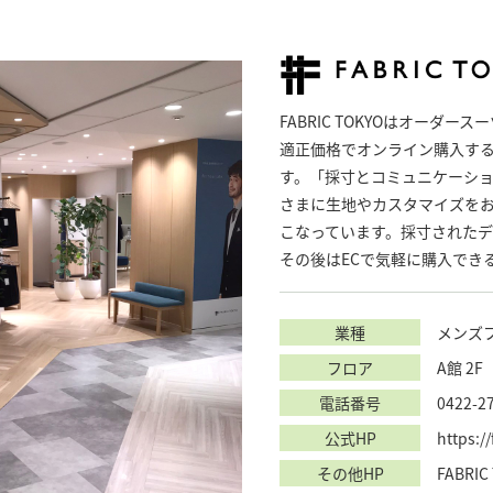
FABRIC TOKYOはオーダ
適正価格でオンライン購入する
す。「採寸とコミュニケーシ
さまに生地やカスタマイズを
こなっています。採寸された
その後はECで気軽に購入でき
業種
メンズ
フロア
A館 2F
電話番号
0422-2
公式HP
https:/
その他HP
FABRI