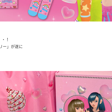
・・！
ベリー」が遂に
！