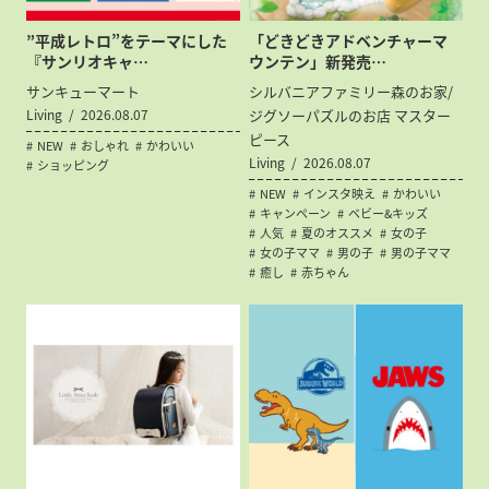
”平成レトロ”をテーマにした
「どきどきアドベンチャーマ
『サンリオキャ…
ウンテン」新発売…
サンキューマート
シルバニアファミリー森のお家/
Living
2026.08.07
ジグソーパズルのお店 マスター
ピース
NEW
おしゃれ
かわいい
Living
2026.08.07
ショッピング
NEW
インスタ映え
かわいい
キャンペーン
ベビー&キッズ
人気
夏のオススメ
女の子
女の子ママ
男の子
男の子ママ
癒し
赤ちゃん