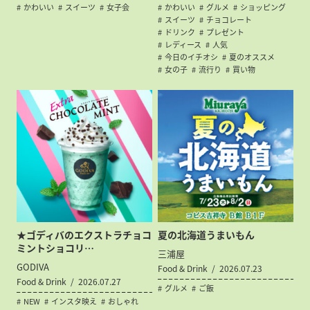
かわいい
スイーツ
女子会
かわいい
グルメ
ショッピング
スイーツ
チョコレート
ドリンク
プレゼント
レディース
人気
今日のイチオシ
夏のオススメ
女の子
流行り
買い物
★ゴディバのエクストラチョコ
夏の北海道うまいもん
ミントショコリ…
三浦屋
GODIVA
Food & Drink
2026.07.23
Food & Drink
2026.07.27
グルメ
ご飯
NEW
インスタ映え
おしゃれ