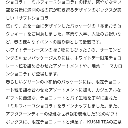
ショコラ」「ミルフィーユショコラ」のほか、爽やかな青い
空を背景に満開の桜の花が咲き誇るデザインのボックスが美
しい「サブレショコラ
桜」や、苺を一面にデザインしたパッケージの「あまおう苺
クッキー」をご用意しました。卒業や入学、入社のお祝いな
ど、春の様々なイベントの贈り物として最適です。
ホワイトデーシーズンの贈り物にもぴったりの、サーモンピ
ンクの可愛いパッケージ入りには、ホワイトデー限定チョコ
レート粒を詰め合わせたアソートメントや、焼菓子 「マカロ
ンショコラ」が登場します。
春らしいグリーンの小花柄のパッケージには、限定チョコレ
ート粒を詰め合わせたアソートメントに加え、カジュアルな
ギフトに最適な、チョコレートとパイ生地を丁寧に重ねた
「ミルフィーユショコラ」をラインナップしました。また、
アフタヌーンティーの優雅な世界観を表現した3段のギフト
ボックスに、限定チョコレートと焼菓子、KUSMI TEAの紅茶