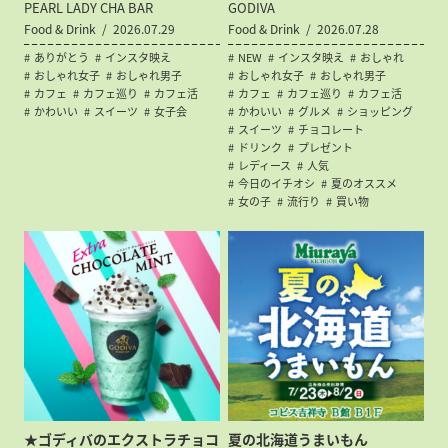
PEARL LADY CHA BAR
GODIVA
Food & Drink
2026.07.29
Food & Drink
2026.07.28
ありがとう
インスタ映え
NEW
インスタ映え
おしゃれ
おしゃれ女子
おしゃれ男子
おしゃれ女子
おしゃれ男子
カフェ
カフェ巡り
カフェ活
カフェ
カフェ巡り
カフェ活
かわいい
スイーツ
女子会
かわいい
グルメ
ショッピング
スイーツ
チョコレート
ドリンク
プレゼント
レディース
人気
今日のイチオシ
夏のオススメ
女の子
流行り
買い物
★ゴディバのエクストラチョコ
夏の北海道うまいもん