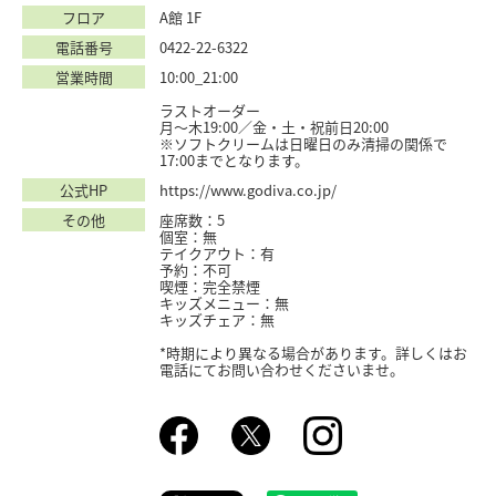
フロア
A館 1F
電話番号
0422-22-6322
営業時間
10:00_21:00
ラストオーダー
月〜木19:00／金・土・祝前日20:00
※ソフトクリームは日曜日のみ清掃の関係で
17:00までとなります。
公式HP
https://www.godiva.co.jp/
その他
座席数：5
個室：無
テイクアウト：有
予約：不可
喫煙：完全禁煙
キッズメニュー：無
キッズチェア：無
*時期により異なる場合があります。詳しくはお
電話にてお問い合わせくださいませ。