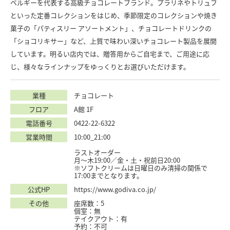
ベルギーを代表する高級チョコレートブランド。プラリネやトリュフ
といった定番コレクションをはじめ、季節限定のコレクションや焼き
菓子の「パティスリー アソートメント」、チョコレートドリンクの
「ショコリキサー」など、上質で味わい深いチョコレート製品を展開
しています。明るい店内では、贈答用からご自宅まで、ご用途に応
じ、様々なラインナップをゆっくりとお選びいただけます。
業種
チョコレート
フロア
A館 1F
電話番号
0422-22-6322
営業時間
10:00_21:00
ラストオーダー
月〜木19:00／金・土・祝前日20:00
※ソフトクリームは日曜日のみ清掃の関係で
17:00までとなります。
公式HP
https://www.godiva.co.jp/
その他
座席数：5
個室：無
テイクアウト：有
予約：不可