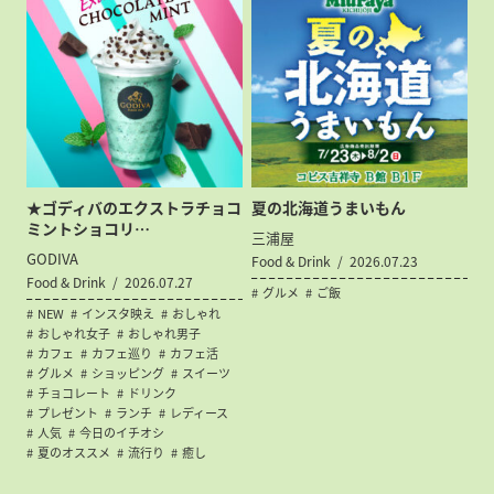
★ゴディバのエクストラチョコ
夏の北海道うまいもん
ミントショコリ…
三浦屋
GODIVA
Food & Drink
2026.07.23
Food & Drink
2026.07.27
グルメ
ご飯
NEW
インスタ映え
おしゃれ
おしゃれ女子
おしゃれ男子
カフェ
カフェ巡り
カフェ活
グルメ
ショッピング
スイーツ
チョコレート
ドリンク
プレゼント
ランチ
レディース
人気
今日のイチオシ
夏のオススメ
流行り
癒し