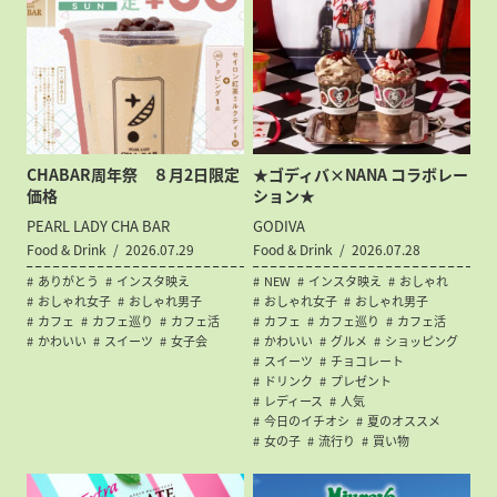
CHABAR周年祭 ８月2日限定
★ゴディバ×NANA コラボレー
価格
ション★
PEARL LADY CHA BAR
GODIVA
Food & Drink
2026.07.29
Food & Drink
2026.07.28
ありがとう
インスタ映え
NEW
インスタ映え
おしゃれ
おしゃれ女子
おしゃれ男子
おしゃれ女子
おしゃれ男子
カフェ
カフェ巡り
カフェ活
カフェ
カフェ巡り
カフェ活
かわいい
スイーツ
女子会
かわいい
グルメ
ショッピング
スイーツ
チョコレート
ドリンク
プレゼント
レディース
人気
今日のイチオシ
夏のオススメ
女の子
流行り
買い物