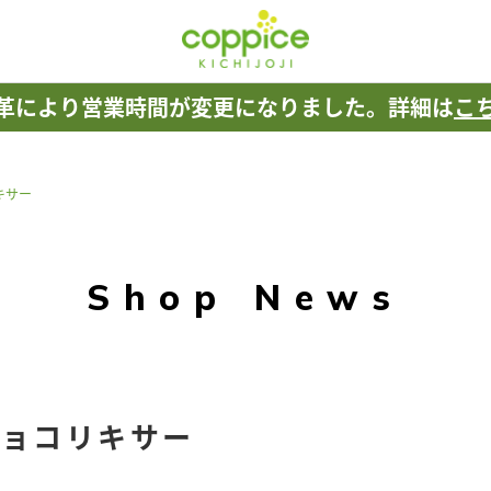
革により
営業時間が変更になりました。
詳細は
こ
キサー
Shop News
ショコリキサー